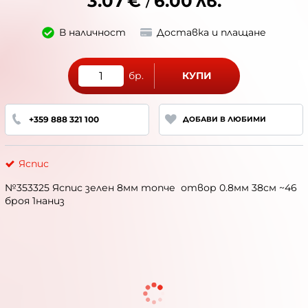
3.07
€
6.00
лв.
/
В наличност
Доставка и плащане
бр.
КУПИ
+359 888 321 100
ДОБАВИ В ЛЮБИМИ
Яспис
№353325 Яспис зелен 8мм топче отвор 0.8мм 38см ~46
броя 1наниз