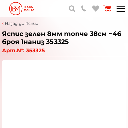
Назад до Яспис
Яспис зелен 8мм топче 38см ~46
броя 1наниз 353325
Арт.№:
353325