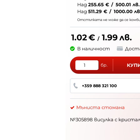
Над
255.65
€
/
500.01
лв.
Над
511.29
€
/
1000.00
лв
Отстъпката не може да се комбин
1.02
€
1.99
лв.
/
В наличност
Дост
бр.
КУП
+359 888 321 100
Мъниста стомана
№305898 висулка с кристал