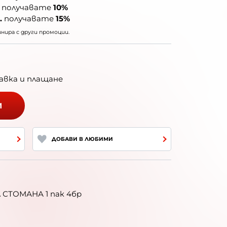
получавате
10%
.
получавате
15%
ира с други промоции.
авка и плащане
И
ДОБАВИ В ЛЮБИМИ
 СТОМАНА 1 пак 4бр