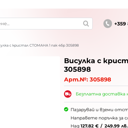
+359 
улка с кристал СТОМАНА 1 пак 4бр 305898
Висулка с крис
305898
Арт.№:
305898
Безплатна доставка 
Пазарувай и вземи отс
Направете поръчка за с
Над
127.82
€
/
249.99
лв.