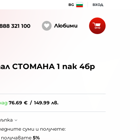
BG
ВХОД
Любими
888 321 100
тал СТОМАНА 1 пак 4бр
над
76.69
€
/
149.99
лв.
тъпка
ледните суми и получете:
получавате
5%