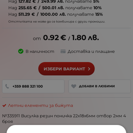
Над
127.82
€
/
249.99
лв.
получавате
5%
Над
255.65
€
/
500.01
лв.
получавате
10%
Над
511.29
€
/
1000.00
лв.
получавате
15%
Отстъпката не може да се комбинира с други промоции.
0.92
€
1.80
лв.
/
В наличност
Доставка и плащане
ИЗБЕРИ ВАРИАНТ
+359 888 321 100
ДОБАВИ В ЛЮБИМИ
Летни елементи за бижута
№335911 Висулка резин поничка 22х18х6мм отвор 2мм 4
броя