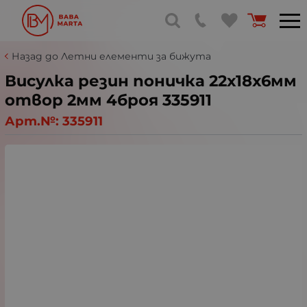
Назад до Летни елементи за бижута
Висулка резин поничка 22х18х6мм
отвор 2мм 4броя 335911
Арт.№:
335911