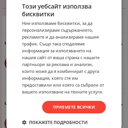
Този уебсайт използва
Избери вариант
бисквитки
Ние използваме бисквитки, за да
1 пак - 4 броя
персонализираме съдържанието,
рекламите и да анализираме нашия
0.92
€
1.80
лв.
трафик. Също така споделяме
/
информация за използването на
нашия сайт от ваша страна с нашите
бр.
КУПИ
партньори за реклама и анализи,
които може да я комбинират с друга
информация, която сте им
предоставили или която са събрали от
1 пак - 40 броя
вашето използване на техните услуги.
6.90
€
13.50
лв.
/
ПРИЕМЕТЕ ВСИЧКИ
ПОКАЖЕТЕ ПОДРОБНОСТИ
бр.
КУПИ