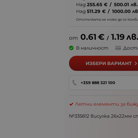
Над
255.65
€
/
500.01
лв.
Над
511.29
€
/
1000.00
лв
Отстъпката не може да се комбин
0.61
€
1.19
лв
/
В наличност
Дост
ИЗБЕРИ ВАРИАНТ
+359 888 321 100
Летни елементи за биж
№335812 висулка 26х22мм с