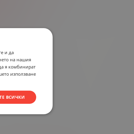
е и да
нето на нашия
 да я комбинират
ашето използване
ТЕ ВСИЧКИ