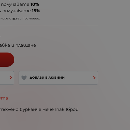
получавате
10%
.
получавате
15%
ира с други промоции.
.
авка и плащане
ДОБАВИ В ЛЮБИМИ
ута
тъклено бурканче мече 1пак 1брой