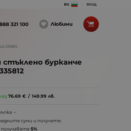
BG
ВХОД
Любими
888 321 100
ой 335812
м стъклено бурканче
335812
над
76.69
€
/
149.99
лв.
тъпка
ледните суми и получете:
получавате
5%