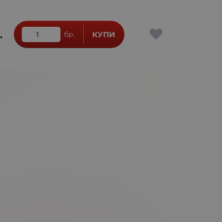
.
бр.
КУПИ