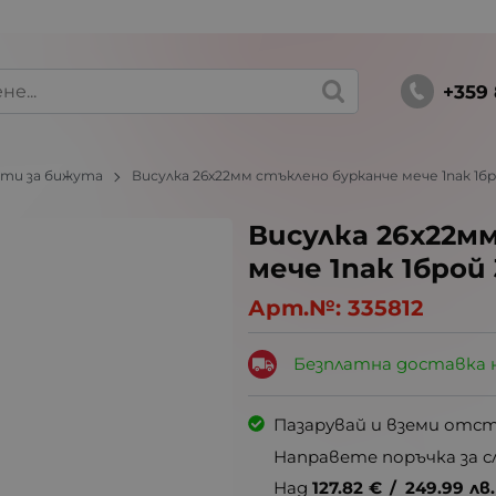
+359 
ти за бижута
Висулка 26х22мм стъклено бурканче мече 1пак 1бр
Висулка 26х22м
мече 1пак 1брой 
Арт.№:
335812
Безплатна доставка 
Пазарувай и вземи отс
Направете поръчка за с
Над
127.82
€
/
249.99
лв.