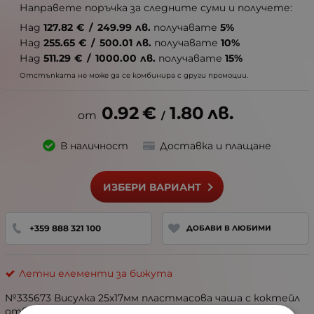
Направете поръчка за следните суми и получете:
Над
127.82
€
/
249.99
лв.
получавате
5%
Над
255.65
€
/
500.01
лв.
получавате
10%
Над
511.29
€
/
1000.00
лв.
получавате
15%
Отстъпката не може да се комбинира с други промоции.
0.92
€
1.80
лв.
/
В наличност
Доставка и плащане
ИЗБЕРИ ВАРИАНТ
+359 888 321 100
ДОБАВИ В ЛЮБИМИ
Летни елементи за бижута
№335673 Висулка 25х17мм пластмасова чаша с коктейл
отвор 2мм 2 броя