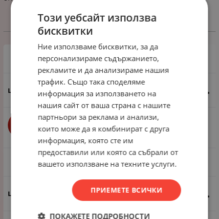
Този уебсайт използва
бисквитки
Избери вариант
Ние използваме бисквитки, за да
персонализираме съдържанието,
1 пак - 2 броя
рекламите и да анализираме нашия
трафик. Също така споделяме
0.92
€
1.80
лв.
/
информация за използването на
нашия сайт от ваша страна с нашите
партньори за реклама и анализи,
бр.
КУПИ
които може да я комбинират с друга
информация, която сте им
предоставили или която са събрали от
1 пак - 20 броя
вашето използване на техните услуги.
ПРИЕМЕТЕ ВСИЧКИ
6.90
€
13.50
лв.
/
ПОКАЖЕТЕ ПОДРОБНОСТИ