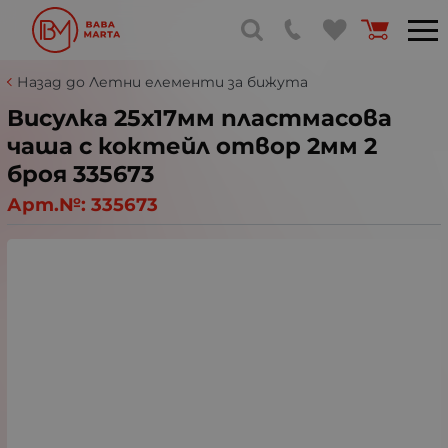
Назад до Летни елементи за бижута
Висулка 25х17мм пластмасова
чаша с коктейл отвор 2мм 2
броя 335673
Арт.№:
335673