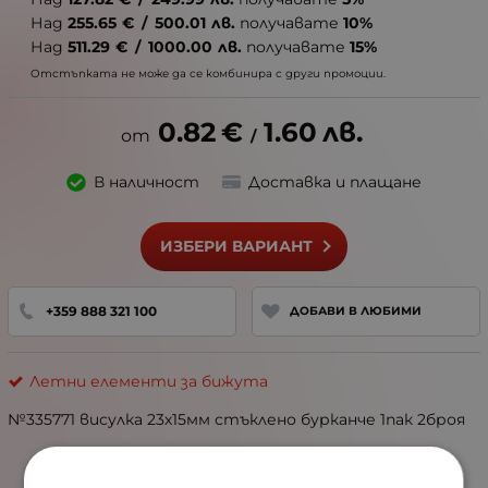
Над
255.65
€
/
500.01
лв.
получавате
10%
Над
511.29
€
/
1000.00
лв.
получавате
15%
Отстъпката не може да се комбинира с други промоции.
0.82
€
1.60
лв.
/
В наличност
Доставка и плащане
ИЗБЕРИ ВАРИАНТ
+359 888 321 100
ДОБАВИ В ЛЮБИМИ
Летни елементи за бижута
№335771 висулка 23х15мм стъклено бурканче 1пак 2броя