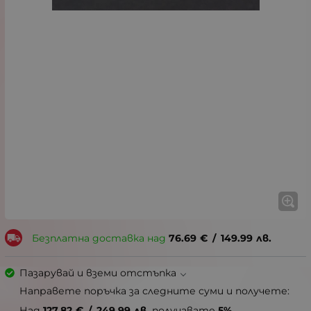
Безплатна доставка над
76.69
€
/
149.99
лв.
Пазарувай и вземи отстъпка
Направете поръчка за следните суми и получете:
Над
127.82
€
/
249.99
лв.
получавате
5%