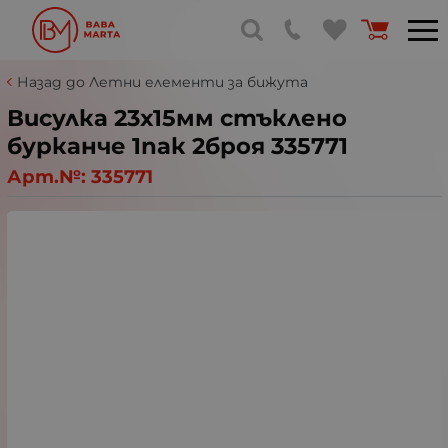
Назад до Летни елементи за бижута
Висулка 23х15мм стъклено
бурканче 1пак 2броя 335771
Арт.№:
335771