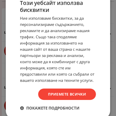
Избери вариант
Този уебсайт използва
бисквитки
1 пак - 20 броя
Ние използваме бисквитки, за да
персонализираме съдържанието,
рекламите и да анализираме нашия
6.14
€
12.01
лв.
/
трафик. Също така споделяме
информация за използването на
нашия сайт от ваша страна с нашите
бр.
КУПИ
партньори за реклама и анализи,
които може да я комбинират с друга
информация, която сте им
1 пак - 2 броя
предоставили или която са събрали от
вашето използване на техните услуги.
0.82
€
1.60
лв.
/
ПРИЕМЕТЕ ВСИЧКИ
бр.
КУПИ
ПОКАЖЕТЕ ПОДРОБНОСТИ