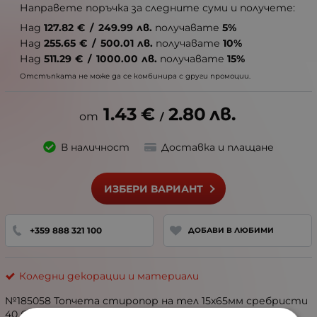
Направете поръчка за следните суми и получете:
Над
127.82
€
/
249.99
лв.
получавате
5%
Над
255.65
€
/
500.01
лв.
получавате
10%
Над
511.29
€
/
1000.00
лв.
получавате
15%
Отстъпката не може да се комбинира с други промоции.
1.43
€
2.80
лв.
/
В наличност
Доставка и плащане
ИЗБЕРИ ВАРИАНТ
+359 888 321 100
ДОБАВИ В ЛЮБИМИ
Коледни декорации и материали
№185058 Топчета стиропор на тел 15х65мм сребристи
40 броя