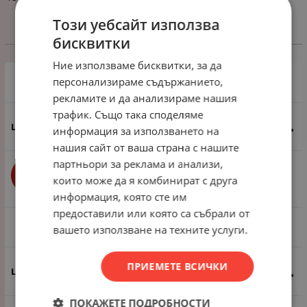
Този уебсайт използва
бисквитки
Избери вариант
Ние използваме бисквитки, за да
персонализираме съдържанието,
1 пак - 40 броя
рекламите и да анализираме нашия
трафик. Също така споделяме
1.43
€
2.80
лв.
/
информация за използването на
нашия сайт от ваша страна с нашите
партньори за реклама и анализи,
бр.
КУПИ
които може да я комбинират с друга
информация, която сте им
предоставили или която са събрали от
1 пак ~400 броя
вашето използване на техните услуги.
ПРИЕМЕТЕ ВСИЧКИ
10.74
€
21.01
лв.
/
ПОКАЖЕТЕ ПОДРОБНОСТИ