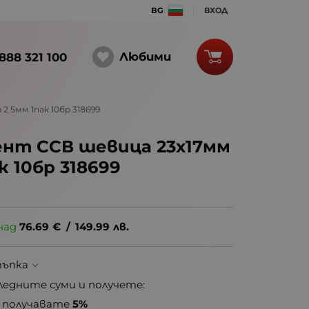
BG
ВХОД
Любими
888 321 100
.5мм 1пак 10бр 318699
нт ССВ шевица 23х17мм
к 10бр 318699
над
76.69
€
/
149.99
лв.
тъпка
ледните суми и получете:
получавате
5%