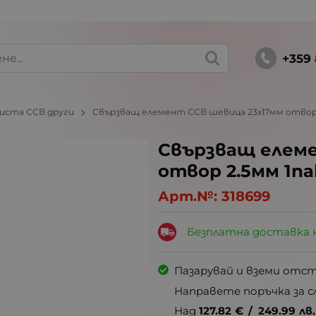
+359 
иста ССВ други
Свързващ елемент ССВ шевица 23х17мм отвор 2
Свързващ елеме
отвор 2.5мм 1па
Арт.№:
318699
Безплатна доставка 
Пазарувай и вземи отс
Направете поръчка за с
Над
127.82
€
/
249.99
лв.