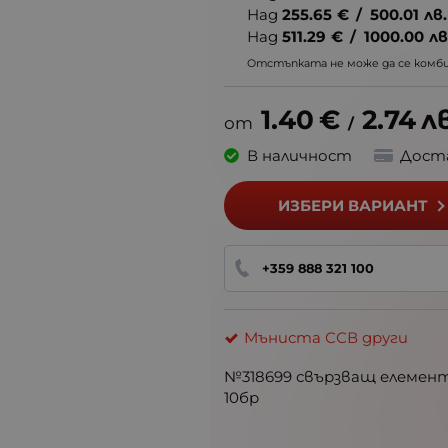
Над
255.65
€
/
500.01
лв.
Над
511.29
€
/
1000.00
лв
Отстъпката не може да се комбин
1.40
€
2.74
лв
/
В наличност
Дост
ИЗБЕРИ ВАРИАНТ
+359 888 321 100
Мъниста ССВ други
№318699 свързващ елемент
10бр