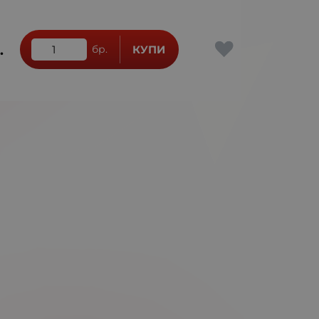
.
бр.
КУПИ