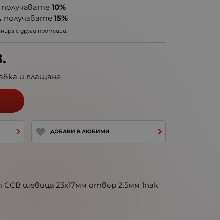
получавате
10%
.
получавате
15%
ира с други промоции.
.
авка и плащане
ДОБАВИ В ЛЮБИМИ
 ССВ шевица 23х17мм отвор 2.5мм 1пак