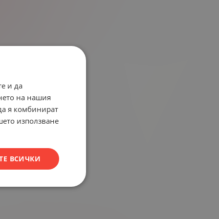
е и да
нето на нашия
 да я комбинират
ашето използване
ТЕ ВСИЧКИ