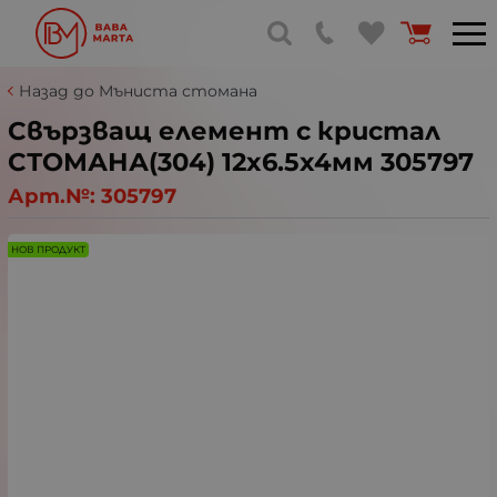
Назад до Мъниста стомана
Свързващ елемент с кристал
СТОМАНА(304) 12x6.5x4мм 305797
Арт.№:
305797
НОВ ПРОДУКТ