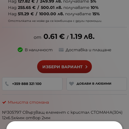
Над
127.82
€
/
249.99
лв.
получавате
5%
Над
255.65
€
/
500.01
лв.
получавате
10%
Над
511.29
€
/
1000.00
лв.
получавате
15%
Отстъпката не може да се комбинира с други промоции.
0.61
€
1.19
лв.
/
В наличност
Доставка и плащане
ИЗБЕРИ ВАРИАНТ
+359 888 321 100
ДОБАВИ В ЛЮБИМИ
Мъниста стомана
№305797 Свързващ елемент с кристал СТОМАНА(304)
12x6.5x4мм отвор 2мм