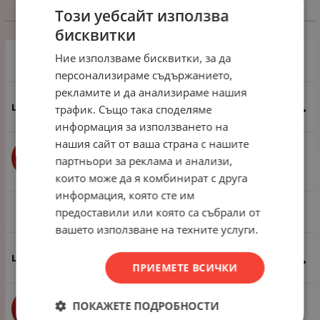
Този уебсайт използва
Избери вариант
бисквитки
Ние използваме бисквитки, за да
1 брой
персонализираме съдържанието,
рекламите и да анализираме нашия
0.61
€
1.19
лв.
трафик. Също така споделяме
/
информация за използването на
нашия сайт от ваша страна с нашите
бр.
КУПИ
партньори за реклама и анализи,
които може да я комбинират с друга
информация, която сте им
предоставили или която са събрали от
1 пак - 10 броя
вашето използване на техните услуги.
4.35
€
8.51
лв.
/
ПРИЕМЕТЕ ВСИЧКИ
ПОКАЖЕТЕ ПОДРОБНОСТИ
бр.
КУПИ