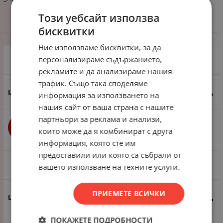
Този уебсайт използва
бисквитки
Избери вариант
Ние използваме бисквитки, за да
персонализираме съдържанието,
1 пак - 20 броя
рекламите и да анализираме нашия
трафик. Също така споделяме
0.77
€
1.51
лв.
/
информация за използването на
нашия сайт от ваша страна с нашите
партньори за реклама и анализи,
бр.
КУПИ
които може да я комбинират с друга
информация, която сте им
предоставили или която са събрали от
1 пак - 200 броя
вашето използване на техните услуги.
ПРИЕМЕТЕ ВСИЧКИ
5.62
€
10.99
лв.
/
ПОКАЖЕТЕ ПОДРОБНОСТИ