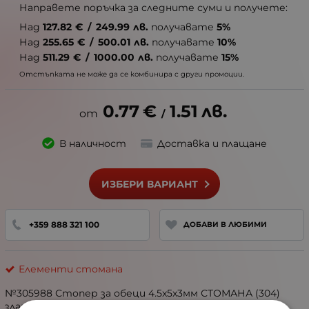
Направете поръчка за следните суми и получете:
Над
127.82
€
/
249.99
лв.
получавате
5%
Над
255.65
€
/
500.01
лв.
получавате
10%
Над
511.29
€
/
1000.00
лв.
получавате
15%
Отстъпката не може да се комбинира с други промоции.
0.77
€
1.51
лв.
/
В наличност
Доставка и плащане
ИЗБЕРИ ВАРИАНТ
+359 888 321 100
ДОБАВИ В ЛЮБИМИ
Елементи стомана
№305988 Стопер за обеци 4.5x5x3мм СТОМАНА (304)
златисто покритие 20 броя