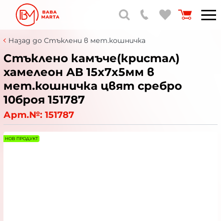
Назад до Стъклени в мет.кошничка
Стъклено камъче(кристал)
хамелеон АВ 15x7x5мм в
мет.кошничка цвят сребро
10броя 151787
Арт.№:
151787
НОВ ПРОДУКТ