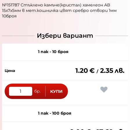
№151787 Стъклено камъче(кристал) хамелеон АВ
15x7x5мм в мет.кошничка цвят сребро отвори 1мм
10броя
Избери вариант
1 пак - 10 броя
1.20
€
2.35
лв.
/
бр.
КУПИ
1 пак - 100 броя