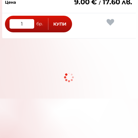
9.00
€
17.60
лв.
/
бр.
КУПИ