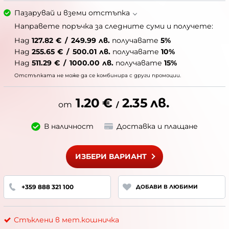
Пазарувай и вземи отстъпка
Направете поръчка за следните суми и получете:
Над
127.82
€
/
249.99
лв.
получавате
5%
Над
255.65
€
/
500.01
лв.
получавате
10%
Над
511.29
€
/
1000.00
лв.
получавате
15%
Отстъпката не може да се комбинира с други промоции.
1.20
€
2.35
лв.
/
В наличност
Доставка и плащане
ИЗБЕРИ ВАРИАНТ
+359 888 321 100
ДОБАВИ В ЛЮБИМИ
Стъклени в мет.кошничка