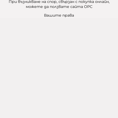
При възникване на спор, свързан с покупка онлайн,
можете да ползвате сайта ОРС
Вашите права
Отказ от сделка
Карта на сайта
Контакти
Контакти
Баба Марта Бургас
гр. Бургас, ул. Шипка №5
+359 888 321 100
Склад Баба Марта - на едро и дребно
гр. Бургас 5-ти километър
Баба Марта гр. Варна
Варна ул. Топра Хисар 8
(до 2-ро районно управление)