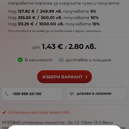
Направете поръчка за следните суми и получете:
Над
127.82
€
/
249.99
лв.
получавате
5%
Над
255.65
€
/
500.01
лв.
получавате
10%
Над
511.29
€
/
1000.00
лв.
получавате
15%
Отстъпката не може да се комбинира с други промоции.
1.43
€
2.80
лв.
/
В наличност
Доставка и плащане
ИЗБЕРИ ВАРИАНТ
+359 888 321 100
ДОБАВИ В ЛЮБИМИ
Стъклени екстра качество
№331840 стъклени мъниста ~2x~1.2~1.5мм 13-0 бели
плътни 1-во качество отвор 0.6мм 50 грама ~7700 броя