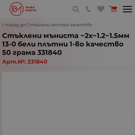
Назад до Стъклени екстра качество
Стъклени мъниста ~2x~1.2~1.5мм
13-0 бели плътни 1-во качество
50 грама 331840
Арт.№:
331840