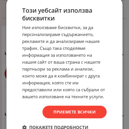
Този уебсайт използва
бисквитки
Избери вариант
Ние използваме бисквитки, за да
персонализираме съдържанието,
50 грама ~7700 броя
рекламите и да анализираме нашия
трафик. Също така споделяме
1.43
€
2.80
лв.
/
информация за използването на
нашия сайт от ваша страна с нашите
партньори за реклама и анализи,
бр.
КУПИ
които може да я комбинират с друга
информация, която сте им
предоставили или която са събрали от
450 грама ~69 300 броя
вашето използване на техните услуги.
ПРИЕМЕТЕ ВСИЧКИ
9.20
€
17.99
лв.
/
ПОКАЖЕТЕ ПОДРОБНОСТИ