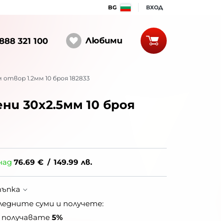
BG
ВХОД
Любими
888 321 100
отвор 1.2мм 10 броя 182833
ни 30x2.5мм 10 броя
над
76.69
€
/
149.99
лв.
тъпка
ледните суми и получете:
получавате
5%