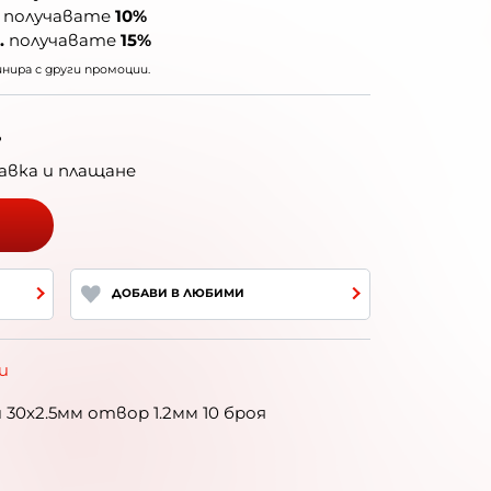
получавате
10%
.
получавате
15%
ира с други промоции.
.
авка и плащане
ДОБАВИ В ЛЮБИМИ
и
30x2.5мм отвор 1.2мм 10 броя