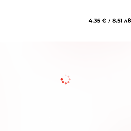
4.35
€
8.51
лв
/