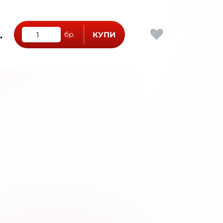
.
бр.
КУПИ