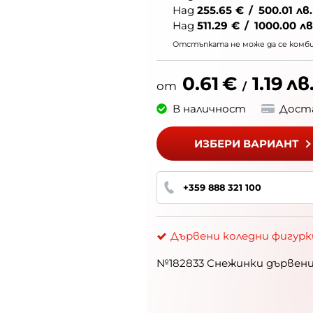
Над
255.65
€
/
500.01
лв.
Над
511.29
€
/
1000.00
лв
Отстъпката не може да се комбин
0.61
€
1.19
лв
/
В наличност
Дост
ИЗБЕРИ ВАРИАНТ
+359 888 321 100
Дървени коледни фигурк
№182833 Снежинки дървени 