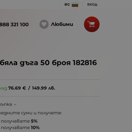
BG
ВХОД
Любими
888 321 100
яла дъга 50 броя 182816
над
76.69
€
/
149.99
лв.
тъпка
ледните суми и получете:
получавате
5%
получавате
10%