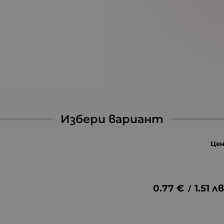
Избери вариант
Цен
0.77
€
1.51
лв
/