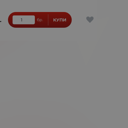
.
бр.
КУПИ