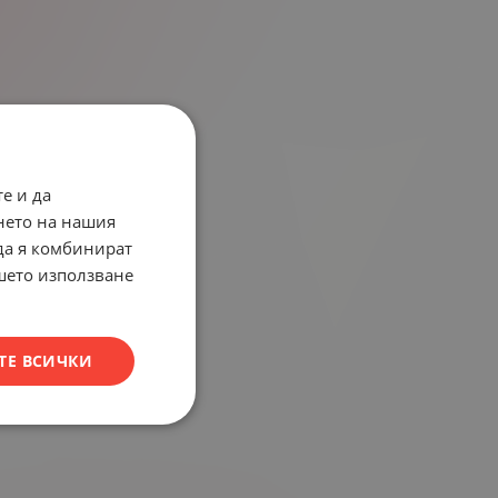
е и да
нето на нашия
 да я комбинират
ашето използване
ТЕ ВСИЧКИ