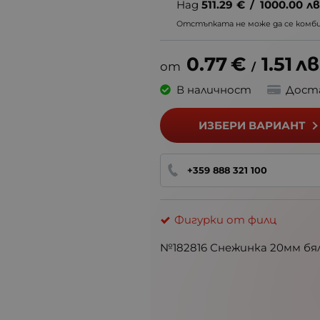
Над
511.29
€
/
1000.00
лв
Отстъпката не може да се комбин
0.77
€
1.51
лв
/
В наличност
Дост
ИЗБЕРИ ВАРИАНТ
+359 888 321 100
Фигурки от филц
№182816 Снежинка 20мм бял