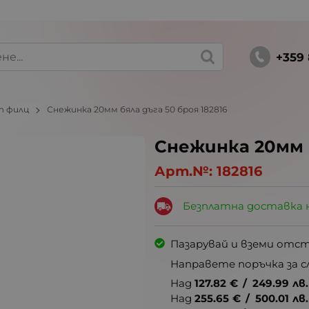
+359 
т филц
Снежинка 20мм бяла дъга 50 броя 182816
Снежинка 20мм б
Арт.№:
182816
Безплатна доставка 
Пазарувай и вземи отс
Направете поръчка за с
Над
127.82
€
/
249.99
лв.
Над
255.65
€
/
500.01
лв.