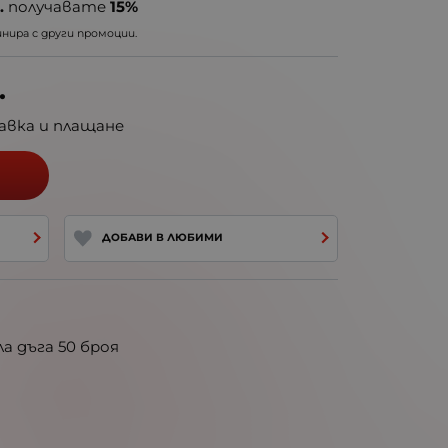
.
получавате
15%
ира с други промоции.
.
авка и плащане
ДОБАВИ В ЛЮБИМИ
а дъга 50 броя