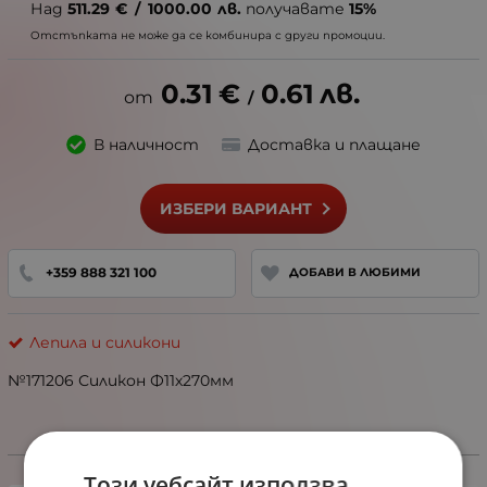
Над
511.29
€
/
1000.00
лв.
получавате
15%
Отстъпката не може да се комбинира с други промоции.
0.31
€
0.61
лв.
/
В наличност
Доставка и плащане
ИЗБЕРИ ВАРИАНТ
+359 888 321 100
ДОБАВИ В ЛЮБИМИ
Лепила и силикони
№171206 Силикон Ф11х270мм
Избери вариант
Този уебсайт използва