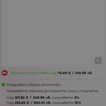
Безплатна доставка над
76.69
€
/
149.99
лв.
Пазарувай и вземи отстъпка
Направете поръчка за следните суми и получете:
Над
127.82
€
/
249.99
лв.
получавате
5%
Над
255.65
€
/
500.01
лв.
получавате
10%