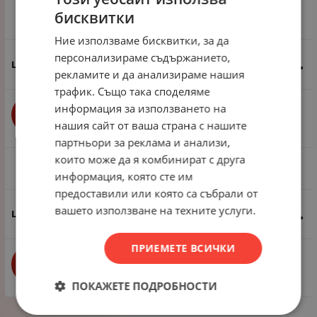
бисквитки
1 брой
Ние използваме бисквитки, за да
персонализираме съдържанието,
0.31
€
0.61
лв.
/
рекламите и да анализираме нашия
трафик. Също така споделяме
информация за използването на
бр.
КУПИ
нашия сайт от ваша страна с нашите
партньори за реклама и анализи,
които може да я комбинират с друга
1 пак - 500 грама ~19 броя
информация, която сте им
предоставили или която са събрали от
вашето използване на техните услуги.
4.35
€
8.51
лв.
/
ПРИЕМЕТЕ ВСИЧКИ
бр.
КУПИ
ПОКАЖЕТЕ ПОДРОБНОСТИ