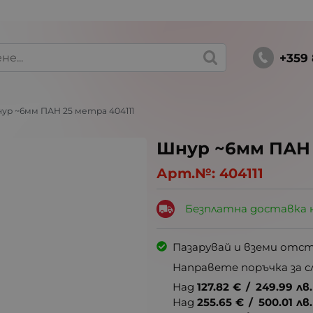
+359 
ур ~6мм ПАН 25 метра 404111
Шнур ~6мм ПАН 
Арт.№:
404111
Безплатна доставка 
Пазарувай и вземи отс
Направете поръчка за с
Над
127.82
€
/
249.99
лв.
Над
255.65
€
/
500.01
лв.