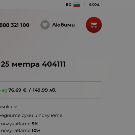
BG
ВХОД
Любими
888 321 100
25 метра 404111
над
76.69
€
/
149.99
лв.
тъпка
ледните суми и получете:
получавате
5%
получавате
10%