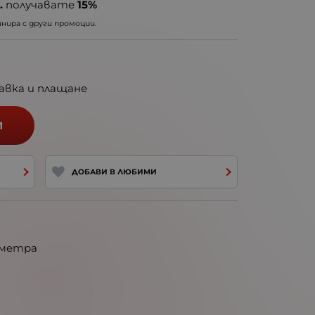
.
получавате
15%
ира с други промоции.
авка и плащане
И
ДОБАВИ В ЛЮБИМИ
5 метра