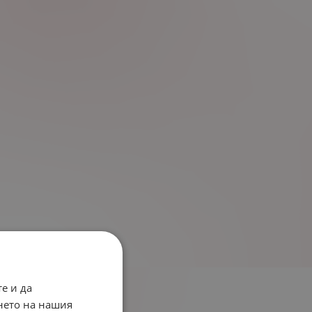
е и да
нето на нашия