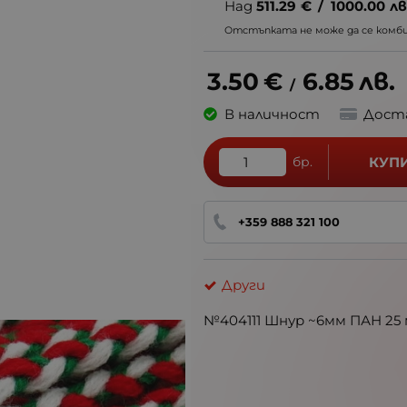
Над
511.29
€
/
1000.00
лв
Отстъпката не може да се комбин
3.50
€
6.85
лв.
/
В наличност
Дост
бр.
КУП
+359 888 321 100
Други
№404111 Шнур ~6мм ПАН 2