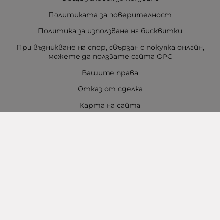
Политиката за поверителност
Политика за използване на бисквитки
При възникване на спор, свързан с покупка онлайн,
можете да ползвате сайта ОРС
Вашите права
Отказ от сделка
Карта на сайта
Контакти
Контакти
Баба Марта Бургас
гр. Бургас, ул. Шипка №5
+359 888 321 100
Склад Баба Марта - на едро и дребно
гр. Бургас 5-ти километър