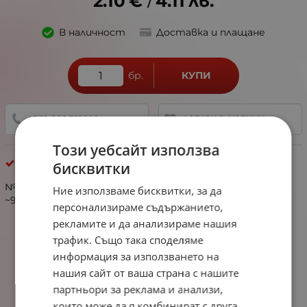
2.10
€
4.11
лв.
/
В наличност
Доставка и плащане
бр.
КУПИ
+359 888 321 100
ДОБАВИ В ЛЮБИМИ
Този уебсайт използва
Прежди
бисквитки
№431009 пресукана булана МАКСИМА бяла 100% акрил
Ние използваме бисквитки, за да
~90м.
персонализираме съдържанието,
рекламите и да анализираме нашия
трафик. Също така споделяме
информация за използването на
нашия сайт от ваша страна с нашите
партньори за реклама и анализи,
които може да я комбинират с друга