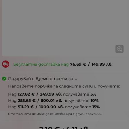
Безплатна доставка над
76.69
€
/
149.99
лв.
Пазарувай и вземи отстъпка
Направете поръчка за следните суми и получете:
Над
127.82
€
/
249.99
лв.
получавате
5%
Над
255.65
€
/
500.01
лв.
получавате
10%
Над
511.29
€
/
1000.00
лв.
получавате
15%
Отстъпката не може да се комбинира с други промоции.