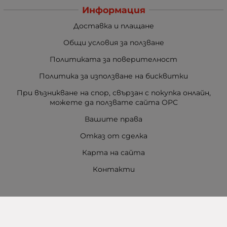
Информация
Доставка и плащане
Общи условия за ползване
Политиката за поверителност
Политика за използване на бисквитки
При възникване на спор, свързан с покупка онлайн,
можете да ползвате сайта ОРС
Вашите права
Отказ от сделка
Карта на сайта
Контакти
Контакти
Баба Марта Бургас
гр. Бургас, ул. Шипка №5