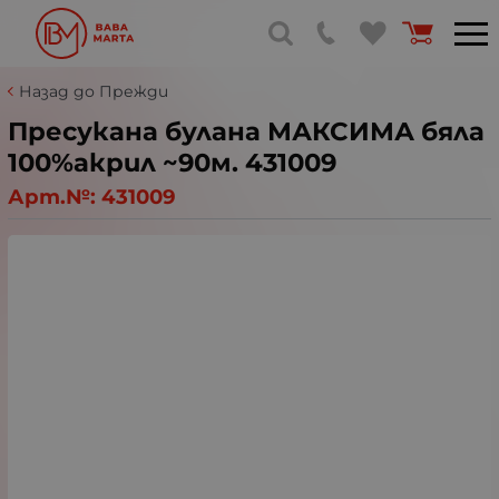
Назад до Прежди
Пресукана булана МАКСИМА бяла
100%акрил ~90м. 431009
Арт.№:
431009