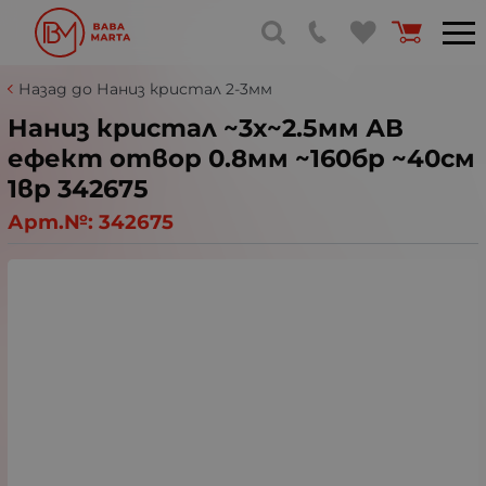
Назад до Наниз кристал 2-3мм
Наниз кристал ~3х~2.5мм АВ
ефект отвор 0.8мм ~160бр ~40см
1вр 342675
Арт.№:
342675