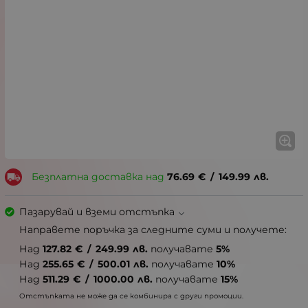
Безплатна доставка над
76.69
€
/
149.99
лв.
Пазарувай и вземи отстъпка
Направете поръчка за следните суми и получете:
Над
127.82
€
/
249.99
лв.
получавате
5%
Над
255.65
€
/
500.01
лв.
получавате
10%
Над
511.29
€
/
1000.00
лв.
получавате
15%
Отстъпката не може да се комбинира с други промоции.