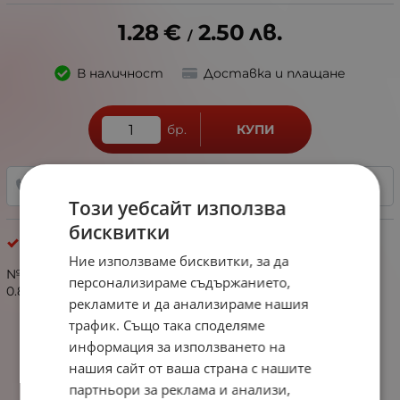
1.28
€
2.50
лв.
/
В наличност
Доставка и плащане
бр.
КУПИ
+359 888 321 100
ДОБАВИ В ЛЮБИМИ
Този уебсайт използва
бисквитки
Наниз кристал 2-3мм
Ние използваме бисквитки, за да
№342675 наниз кристал ~3х~2.5мм АВ ефект отвор
персонализираме съдържанието,
0.8мм ~160бр ~40см 1вр
рекламите и да анализираме нашия
трафик. Също така споделяме
информация за използването на
нашия сайт от ваша страна с нашите
партньори за реклама и анализи,