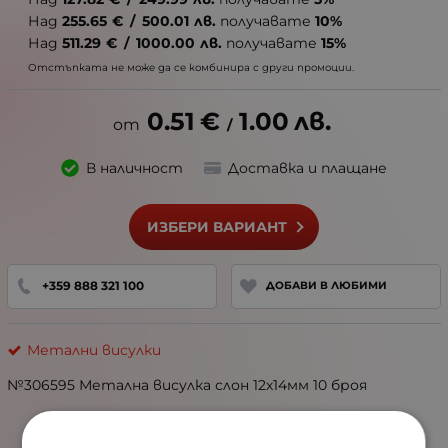
Над
255.65
€
/
500.01
лв.
получавате
10%
Над
511.29
€
/
1000.00
лв.
получавате
15%
Отстъпката не може да се комбинира с други промоции.
0.51
€
1.00
лв.
/
В наличност
Доставка и плащане
ИЗБЕРИ ВАРИАНТ
+359 888 321 100
ДОБАВИ В ЛЮБИМИ
Метални висулки
№306595 Метална висулка слон 12х14мм 10 броя