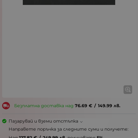
Безплатна доставка над
76.69
€
/
149.99
лв.
Пазарувай и вземи отстъпка
Направете поръчка за следните суми и получете:
Над
127.82
€
/
249.99
лв.
получавате
5%