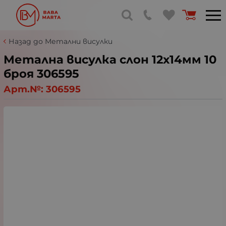
Назад до Метални висулки
Метална висулка слон 12х14мм 10
броя 306595
Арт.№:
306595