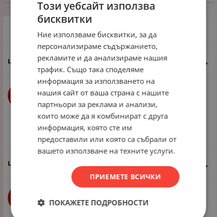
Избери вариант
Този уебсайт използва
бисквитки
1 пак - 10 броя
Ние използваме бисквитки, за да
персонализираме съдържанието,
рекламите и да анализираме нашия
0.51
€
1.00
лв.
/
трафик. Също така споделяме
информация за използването на
нашия сайт от ваша страна с нашите
бр.
КУПИ
партньори за реклама и анализи,
които може да я комбинират с друга
информация, която сте им
1 пак - 100 броя
предоставили или която са събрали от
вашето използване на техните услуги.
3.68
€
7.20
лв.
/
ПРИЕМЕТЕ ВСИЧКИ
бр.
КУПИ
ПОКАЖЕТЕ ПОДРОБНОСТИ