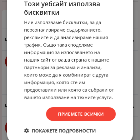
Избери вариант
Този уебсайт използва
бисквитки
1 пак - 10 броя
Ние използваме бисквитки, за да
персонализираме съдържанието,
рекламите и да анализираме нашия
0.92
€
1.80
лв.
/
трафик. Също така споделяме
информация за използването на
нашия сайт от ваша страна с нашите
бр.
КУПИ
партньори за реклама и анализи,
които може да я комбинират с друга
информация, която сте им
1 пак - 100 броя
предоставили или която са събрали от
вашето използване на техните услуги.
6.90
€
13.50
лв.
/
ПРИЕМЕТЕ ВСИЧКИ
бр.
КУПИ
ПОКАЖЕТЕ ПОДРОБНОСТИ