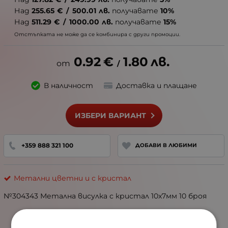
Над
255.65
€
/
500.01
лв.
получавате
10%
Над
511.29
€
/
1000.00
лв.
получавате
15%
Отстъпката не може да се комбинира с други промоции.
0.92
€
1.80
лв.
/
В наличност
Доставка и плащане
ИЗБЕРИ ВАРИАНТ
+359 888 321 100
ДОБАВИ В ЛЮБИМИ
Метални цветни и с кристал
№304343 Метална висулка с кристал 10x7мм 10 броя