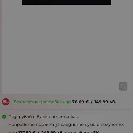
Безплатна доставка над
76.69
€
/
149.99
лв.
Пазарувай и вземи отстъпка
Направете поръчка за следните суми и получете:
Над
127.82
€
/
249.99
лв.
получавате
5%