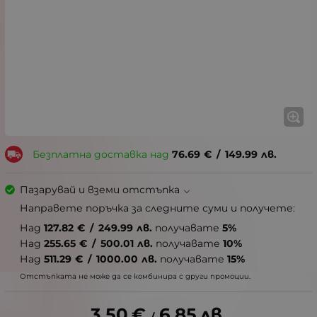
Безплатна доставка над
76.69
€
/
149.99
лв.
Пазарувай и вземи отстъпка
Направете поръчка за следните суми и получете:
Над
127.82
€
/
249.99
лв.
получавате
5%
Над
255.65
€
/
500.01
лв.
получавате
10%
Над
511.29
€
/
1000.00
лв.
получавате
15%
Отстъпката не може да се комбинира с други промоции.
3.50
€
6.85
лв.