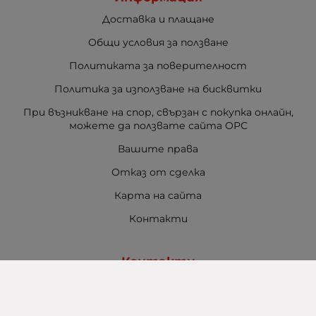
Доставка и плащане
Общи условия за ползване
Политиката за поверителност
Политика за използване на бисквитки
При възникване на спор, свързан с покупка онлайн,
можете да ползвате сайта ОРС
Вашите права
Отказ от сделка
Карта на сайта
Контакти
Контакти
Баба Марта Бургас
гр. Бургас, ул. Шипка №5
+359 888 321 100