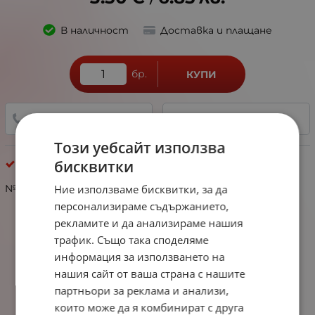
/
В наличност
Доставка и плащане
бр.
КУПИ
+359 888 321 100
ДОБАВИ В ЛЮБИМИ
Този уебсайт използва
бисквитки
Мартеници - галерия 2
Ние използваме бисквитки, за да
№104259 Мартеница с метално мънисто 12 броя
персонализираме съдържанието,
рекламите и да анализираме нашия
трафик. Също така споделяме
информация за използването на
нашия сайт от ваша страна с нашите
партньори за реклама и анализи,
които може да я комбинират с друга