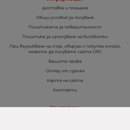
Доставка и плащане
Общи условия за ползване
Политиката за поверителност
Политика за използване на бисквитки
При възникване на спор, свързан с покупка онлайн,
можете да ползвате сайта ОРС
Вашите права
Отказ от сделка
Карта на сайта
Контакти
Контакти
Баба Марта Бургас
гр. Бургас, ул. Шипка №5
+359 888 321 100