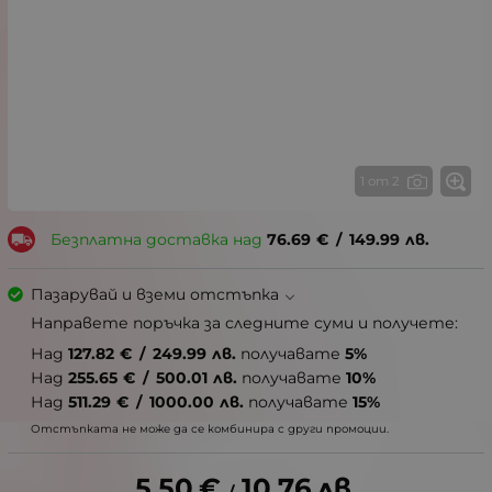
1 от 2
Безплатна доставка над
76.69
€
/
149.99
лв.
Пазарувай и вземи отстъпка
Направете поръчка за следните суми и получете:
Над
127.82
€
/
249.99
лв.
получавате
5%
Над
255.65
€
/
500.01
лв.
получавате
10%
Над
511.29
€
/
1000.00
лв.
получавате
15%
Отстъпката не може да се комбинира с други промоции.
5.50
€
10.76
лв.