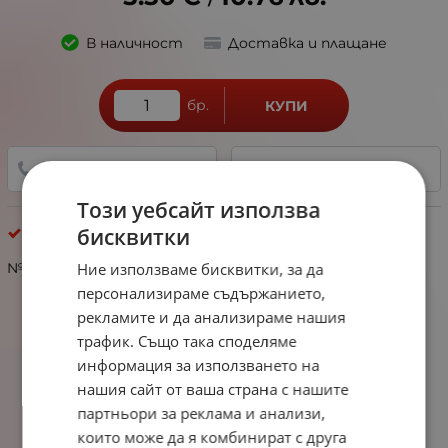
/
В наличност
Доставка и плащане
бр.
КУПИ
+359 888 321 100
ДОБАВИ В ЛЮБИМИ
Този уебсайт използва
бисквитки
Мартеници опаковани
Ние използваме бисквитки, за да
№104285 Мартеница с мъниста опакована 12 броя
персонализираме съдържанието,
рекламите и да анализираме нашия
трафик. Също така споделяме
информация за използването на
нашия сайт от ваша страна с нашите
партньори за реклама и анализи,
които може да я комбинират с друга