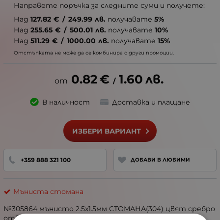
Направете поръчка за следните суми и получете:
Над
127.82
€
/
249.99
лв.
получавате
5%
Над
255.65
€
/
500.01
лв.
получавате
10%
Над
511.29
€
/
1000.00
лв.
получавате
15%
Отстъпката не може да се комбинира с други промоции.
0.82
€
1.60
лв.
/
В наличност
Доставка и плащане
ИЗБЕРИ ВАРИАНТ
+359 888 321 100
ДОБАВИ В ЛЮБИМИ
Мъниста стомана
№305864 мънисто 2.5х1.5мм СТОМАНА(304) цвят сребро
отвор 1.4мм 1пак 30бр