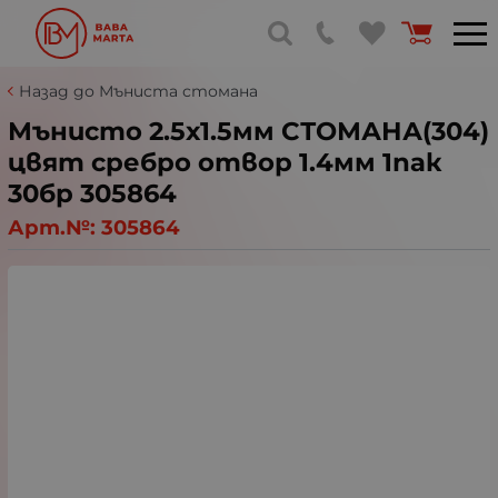
Назад до Мъниста стомана
Мънисто 2.5х1.5мм СТОМАНА(304)
цвят сребро отвор 1.4мм 1пак
30бр 305864
Арт.№:
305864