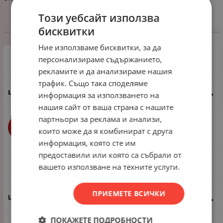
Този уебсайт използва
бисквитки
Избери вариант
Ние използваме бисквитки, за да
персонализираме съдържанието,
1пак - 300 броя
рекламите и да анализираме нашия
трафик. Също така споделяме
5.88
€
11.50
лв.
/
информация за използването на
нашия сайт от ваша страна с нашите
партньори за реклама и анализи,
бр.
КУПИ
които може да я комбинират с друга
информация, която сте им
предоставили или която са събрали от
1пак - 30 броя
вашето използване на техните услуги.
ПРИЕМЕТЕ ВСИЧКИ
0.82
€
1.60
лв.
/
ПОКАЖЕТЕ ПОДРОБНОСТИ