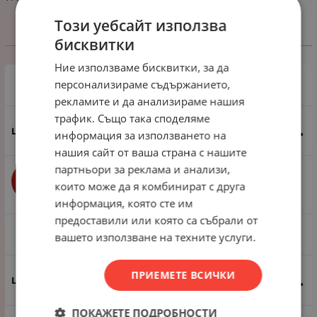
Този уебсайт използва
бисквитки
Избери вариант
Ние използваме бисквитки, за да
персонализираме съдържанието,
1 пак - 40 грама ~ 49 броя
рекламите и да анализираме нашия
трафик. Също така споделяме
0.82
€
1.60
лв.
/
информация за използването на
нашия сайт от ваша страна с нашите
партньори за реклама и анализи,
бр.
КУПИ
които може да я комбинират с друга
информация, която сте им
предоставили или която са събрали от
1 пак - 500 грама ~620 броя
вашето използване на техните услуги.
ПРИЕМЕТЕ ВСИЧКИ
6.14
€
12.01
лв.
/
ПОКАЖЕТЕ ПОДРОБНОСТИ