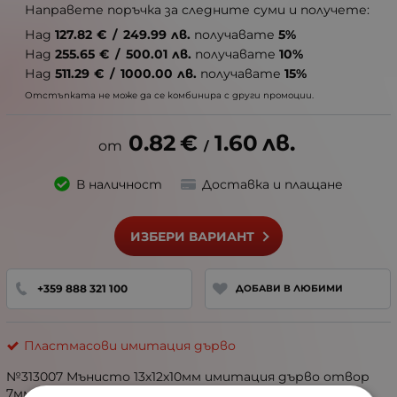
Направете поръчка за следните суми и получете:
Над
127.82
€
/
249.99
лв.
получавате
5%
Над
255.65
€
/
500.01
лв.
получавате
10%
Над
511.29
€
/
1000.00
лв.
получавате
15%
Отстъпката не може да се комбинира с други промоции.
0.82
€
1.60
лв.
/
В наличност
Доставка и плащане
ИЗБЕРИ ВАРИАНТ
+359 888 321 100
ДОБАВИ В ЛЮБИМИ
Пластмасови имитация дърво
№313007 Мънисто 13х12х10мм имитация дърво отвор
7мм 40 грама ~49 броя