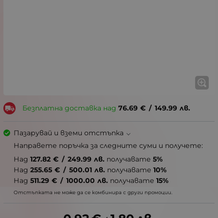
Безплатна доставка над
76.69
€
/
149.99
лв.
Пазарувай и вземи отстъпка
Направете поръчка за следните суми и получете:
Над
127.82
€
/
249.99
лв.
получавате
5%
Над
255.65
€
/
500.01
лв.
получавате
10%
Над
511.29
€
/
1000.00
лв.
получавате
15%
Отстъпката не може да се комбинира с други промоции.