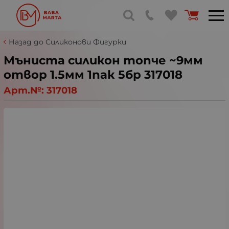
Назад до Силиконови Фигурки
Мъниста силикон топче ~9мм
отвор 1.5мм 1пак 5бр 317018
Арт.№:
317018