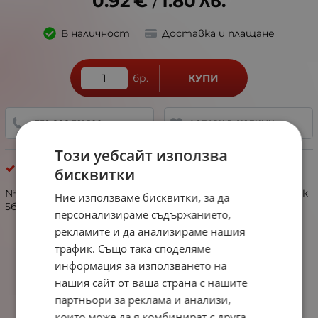
0.92
€
1.80
лв.
/
В наличност
Доставка и плащане
бр.
КУПИ
+359 888 321 100
ДОБАВИ В ЛЮБИМИ
Този уебсайт използва
Силиконови Фигурки
бисквитки
№317018 мъниста силикон топче ~9мм отвор 1.5мм 1пак
Ние използваме бисквитки, за да
5бр
персонализираме съдържанието,
рекламите и да анализираме нашия
трафик. Също така споделяме
информация за използването на
нашия сайт от ваша страна с нашите
партньори за реклама и анализи,
които може да я комбинират с друга