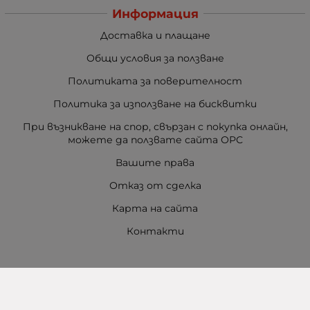
Информация
Доставка и плащане
Общи условия за ползване
Политиката за поверителност
Политика за използване на бисквитки
При възникване на спор, свързан с покупка онлайн,
можете да ползвате сайта ОРС
Вашите права
Отказ от сделка
Карта на сайта
Контакти
Контакти
Баба Марта Бургас
гр. Бургас, ул. Шипка №5