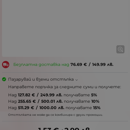
Безплатна доставка над
76.69
€
/
149.99
лв.
Пазарувай и вземи отстъпка
Направете поръчка за следните суми и получете:
Над
127.82
€
/
249.99
лв.
получавате
5%
Над
255.65
€
/
500.01
лв.
получавате
10%
Над
511.29
€
/
1000.00
лв.
получавате
15%
Отстъпката не може да се комбинира с други промоции.