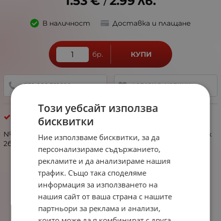
1.53
€
2.99
лв.
/
В наличност
Доставка и плащане
бр.
КУПИ
+359 888 321 100
ДОБАВИ В ЛЮБИМИ
Този уебсайт използва
Силиконови Фигурки
бисквитки
№317093 мъниста силикон топче 20мм отвор 2мм 1пак
Ние използваме бисквитки, за да
2бр
персонализираме съдържанието,
рекламите и да анализираме нашия
трафик. Също така споделяме
информация за използването на
нашия сайт от ваша страна с нашите
партньори за реклама и анализи,
които може да я комбинират с друга