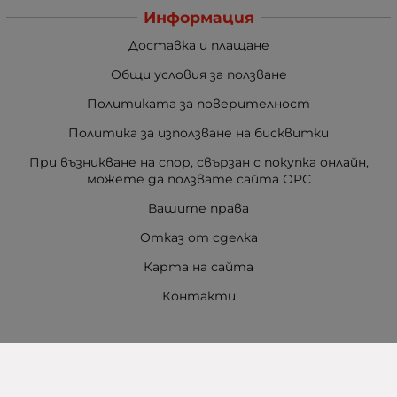
Информация
Доставка и плащане
Общи условия за ползване
Политиката за поверителност
Политика за използване на бисквитки
При възникване на спор, свързан с покупка онлайн,
можете да ползвате сайта ОРС
Вашите права
Отказ от сделка
Карта на сайта
Контакти
Контакти
Баба Марта Бургас
гр. Бургас, ул. Шипка №5