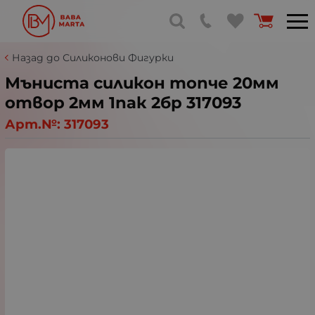
Назад до Силиконови Фигурки
Мъниста силикон топче 20мм
отвор 2мм 1пак 2бр 317093
Арт.№:
317093