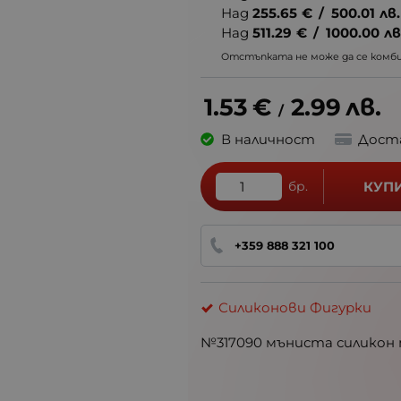
Над
255.65
€
/
500.01
лв.
Над
511.29
€
/
1000.00
лв
Отстъпката не може да се комбин
1.53
€
2.99
лв.
/
В наличност
Дост
бр.
КУП
+359 888 321 100
Силиконови Фигурки
№317090 мъниста силикон 