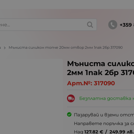
+359 
и
Мъниста силикон топче 20мм отвор 2мм 1пак 2бр 317090
Мъниста силик
2мм 1пак 2бр 31
Арт.№:
317090
Безплатна доставка 
Пазарувай и вземи отс
Направете поръчка за с
Над
127.82
€
/
249.99
лв.