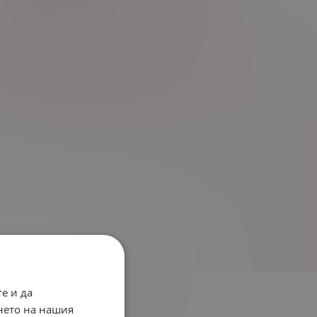
е и да
нето на нашия