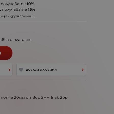
получавате
10%
.
получавате
15%
ира с други промоции.
авка и плащане
И
ДОБАВИ В ЛЮБИМИ
топче 20мм отвор 2мм 1пак 2бр