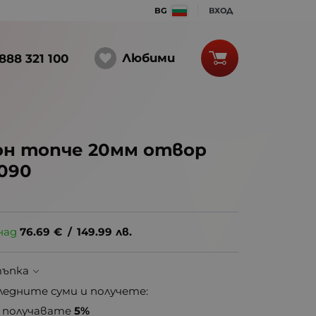
BG
ВХОД
Любими
888 321 100
он топче 20мм отвор
7090
над
76.69
€
/
149.99
лв.
тъпка
ледните суми и получете:
получавате
5%