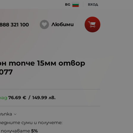
BG
ВХОД
Любими
888 321 100
н топче 15мм отвор
7077
над
76.69
€
/
149.99
лв.
тъпка
ледните суми и получете:
получавате
5%