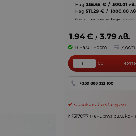
Над
255.65
€
/
500.01
лв.
Над
511.29
€
/
1000.00
лв
Отстъпката не може да се комбин
1.94
€
3.79
лв.
/
В наличност
Дост
бр.
КУП
+359 888 321 100
Силиконови Фигурки
№317077 мъниста силикон 