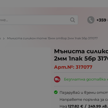
+359 
и
Мъниста силикон топче 15мм отвор 2мм 1пак 5бр 317077
Мъниста силико
2мм 1пак 5бр 31
Арт.№:
317077
Безплатна доставка 
Пазарувай и вземи отс
Направете поръчка за с
Над
127.82
€
/
249.99
лв.