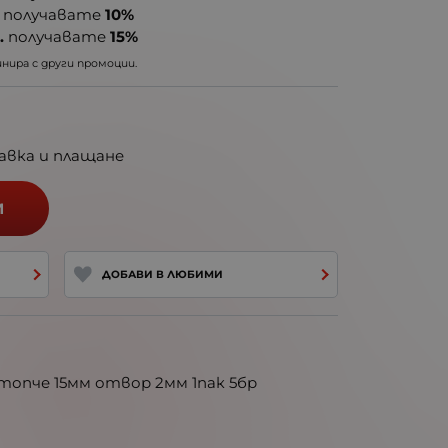
получавате
10%
.
получавате
15%
ира с други промоции.
авка и плащане
И
ДОБАВИ В ЛЮБИМИ
топче 15мм отвор 2мм 1пак 5бр