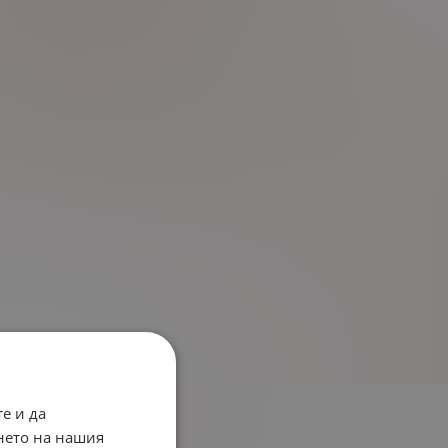
е и да
нето на нашия