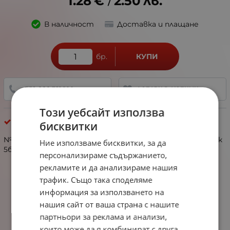
1.28
€
2.50
лв.
/
В наличност
Доставка и плащане
бр.
КУПИ
+359 888 321 100
ДОБАВИ В ЛЮБИМИ
Този уебсайт използва
Силиконови Фигурки
бисквитки
№317039 мъниста силикон топче 12мм отвор 1.5мм 1пак
Ние използваме бисквитки, за да
5бр
персонализираме съдържанието,
рекламите и да анализираме нашия
трафик. Също така споделяме
информация за използването на
нашия сайт от ваша страна с нашите
партньори за реклама и анализи,
които може да я комбинират с друга