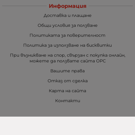
Информация
Доставка и плащане
Общи условия за ползване
Политиката за поверителност
Политика за използване на бисквитки
При възникване на спор, свързан с покупка онлайн,
можете да ползвате сайта ОРС
Вашите права
Отказ от сделка
Карта на сайта
Контакти
Контакти
Баба Марта Бургас
гр. Бургас, ул. Шипка №5