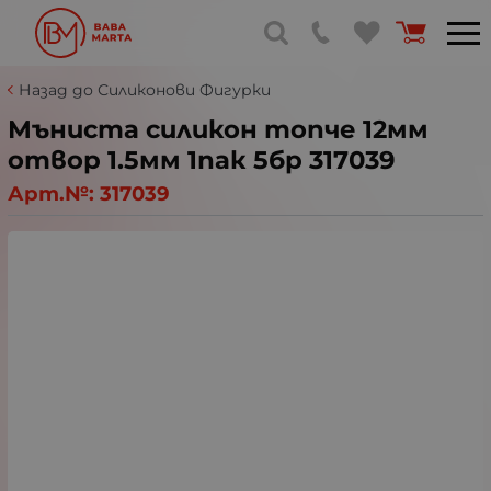
Назад до Силиконови Фигурки
Мъниста силикон топче 12мм
отвор 1.5мм 1пак 5бр 317039
Арт.№:
317039