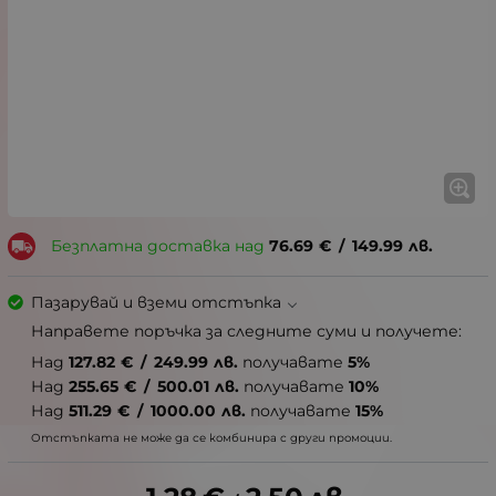
Безплатна доставка над
76.69
€
/
149.99
лв.
Пазарувай и вземи отстъпка
Направете поръчка за следните суми и получете:
Над
127.82
€
/
249.99
лв.
получавате
5%
Над
255.65
€
/
500.01
лв.
получавате
10%
Над
511.29
€
/
1000.00
лв.
получавате
15%
Отстъпката не може да се комбинира с други промоции.