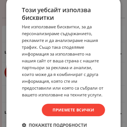
Този уебсайт използва
бисквитки
Избери вариант
Ние използваме бисквитки, за да
персонализираме съдържанието,
1 пак - 20 броя
рекламите и да анализираме нашия
трафик. Също така споделяме
0.82
€
1.60
лв.
/
информация за използването на
нашия сайт от ваша страна с нашите
партньори за реклама и анализи,
бр.
КУПИ
които може да я комбинират с друга
информация, която сте им
предоставили или която са събрали от
1 пак - 200 броя
вашето използване на техните услуги.
ПРИЕМЕТЕ ВСИЧКИ
6.14
€
12.01
лв.
/
ПОКАЖЕТЕ ПОДРОБНОСТИ