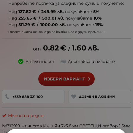
Направете поръчка за следните суми и получете:
Над
127.82
€
/
249.99
лв.
получавате
5%
Над
255.65
€
/
500.01
лв.
получавате
10%
Над
511.29
€
/
1000.00
лв.
получавате
15%
Отстъпката не може да се комбинира с други промоции.
0.82
€
1.60
лв.
/
В наличност
Доставка и плащане
ИЗБЕРИ ВАРИАНТ
+359 888 321 100
ДОБАВИ В ЛЮБИМИ
Мъниста резин
№312919 мъниста Ин и Ян 7x3.8мм СВЕТЕЩИ отвор 1.5мм
1пак 20бр