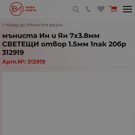
Назад до Мъниста резин
мъниста Ин и Ян 7x3.8мм
СВЕТЕЩИ отвор 1.5мм 1пак 20бр
312919
Арт.№:
312919