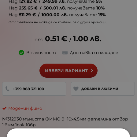
Над
127.82
€
/
249.99
лв.
получавате
5%
Над
255.65
€
/
500.01
лв.
получавате
10%
Над
511.29
€
/
1000.00
лв.
получавате
15%
Отстъпката не може да се комбинира с други промоции.
0.51
€
1.00
лв.
/
В наличност
Доставка и плащане
ИЗБЕРИ ВАРИАНТ
+359 888 321 100
ДОБАВИ В ЛЮБИМИ
Моделин фимо
№312930 мъниста ФИМО 9~10x4.5мм детелина отвор
1.6мм 1пак 10бр