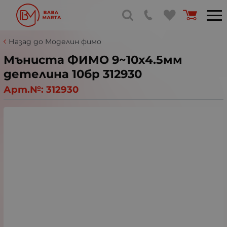
Назад до Моделин фимо
Мъниста ФИМО 9~10x4.5мм
детелина 10бр 312930
Арт.№:
312930