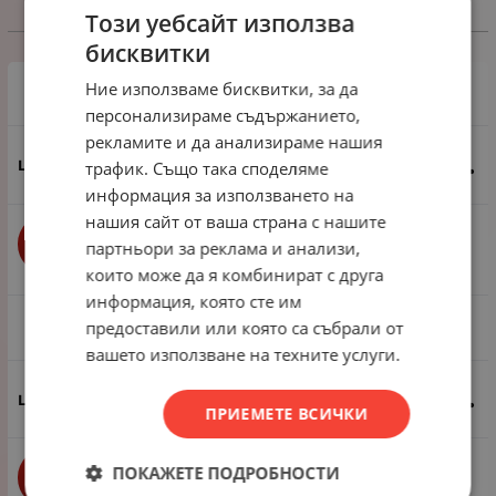
Този уебсайт използва
Избери вариант
бисквитки
Ние използваме бисквитки, за да
1 пакет - 10 броя
персонализираме съдържанието,
рекламите и да анализираме нашия
0.51
€
1.00
лв.
трафик. Също така споделяме
/
информация за използването на
нашия сайт от ваша страна с нашите
бр.
КУПИ
партньори за реклама и анализи,
които може да я комбинират с друга
информация, която сте им
предоставили или която са събрали от
1 пакет - 100 броя
вашето използване на техните услуги.
3.32
€
6.49
лв.
/
ПРИЕМЕТЕ ВСИЧКИ
ПОКАЖЕТЕ ПОДРОБНОСТИ
бр.
КУПИ