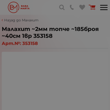
Назад до Малахит
Малахит ~2мм топче ~185броя
~40см 1вр 353158
Арт.№:
353158