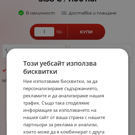
/
В наличност
Доставка и плащане
бр.
КУПИ
+359 888 321 100
ДОБАВИ В ЛЮБИМИ
Този уебсайт използва
бисквитки
Малахит
Ние използваме бисквитки, за да
№353158 Малахит ~2мм топче ~185броя ~40см 1вр
персонализираме съдържанието,
рекламите и да анализираме нашия
трафик. Също така споделяме
информация за използването на
нашия сайт от ваша страна с нашите
партньори за реклама и анализи,
които може да я комбинират с друга