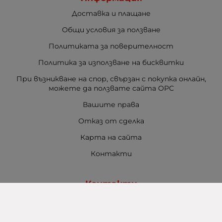
Доставка и плащане
Общи условия за ползване
Политиката за поверителност
Политика за използване на бисквитки
При възникване на спор, свързан с покупка онлайн,
можете да ползвате сайта ОРС
Вашите права
Отказ от сделка
Карта на сайта
Контакти
Контакти
Баба Марта Бургас
гр. Бургас, ул. Шипка №5
+359 888 321 100