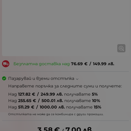
Безплатна доставка над
76.69
€
/
149.99
лв.
Пазарувай и вземи отстъпка
Направете поръчка за следните суми и получете:
Над
127.82
€
/
249.99
лв.
получавате
5%
Над
255.65
€
/
500.01
лв.
получавате
10%
Над
511.29
€
/
1000.00
лв.
получавате
15%
Отстъпката не може да се комбинира с други промоции.
3.58
€
7.00
лв.