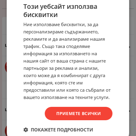
Този уебсайт използва
Избери вариант
бисквитки
Ние използваме бисквитки, за да
1 ролка ~22.50 метра
персонализираме съдържанието,
рекламите и да анализираме нашия
4.60
€
9.00
лв.
трафик. Също така споделяме
/
информация за използването на
нашия сайт от ваша страна с нашите
бр.
КУПИ
партньори за реклама и анализи,
които може да я комбинират с друга
информация, която сте им
предоставили или която са събрали от
1 пак - 5 метра
вашето използване на техните услуги.
1.43
€
2.80
лв.
/
ПРИЕМЕТЕ ВСИЧКИ
ПОКАЖЕТЕ ПОДРОБНОСТИ
бр.
КУПИ