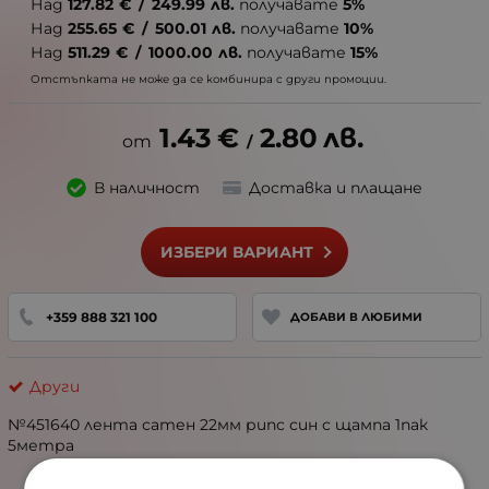
Над
127.82
€
/
249.99
лв.
получавате
5%
Над
255.65
€
/
500.01
лв.
получавате
10%
Над
511.29
€
/
1000.00
лв.
получавате
15%
Отстъпката не може да се комбинира с други промоции.
1.43
€
2.80
лв.
/
В наличност
Доставка и плащане
ИЗБЕРИ ВАРИАНТ
+359 888 321 100
ДОБАВИ В ЛЮБИМИ
Други
№451640 лента сатен 22мм рипс син с щампа 1пак
5метра