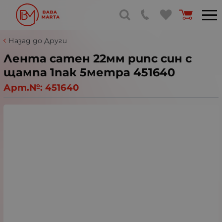
Назад до Други
Лента сатен 22мм рипс син с
щампа 1пак 5метра 451640
Арт.№:
451640