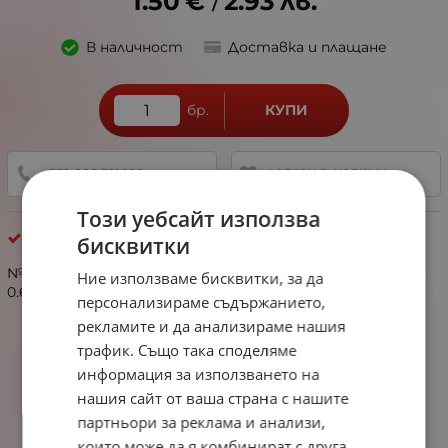
1.50
€
2.93
лв.
/
В наличност
Доставка и плащане
бр.
КУПИ
+359 888 321 100
ДОБАВИ В ЛЮБИМИ
Този уебсайт използва
Наниз кристал други
бисквитки
№342537 Кристал куб 2.5х2.5мм цвят злато отвор
Ние използваме бисквитки, за да
0.6мм ~100бр ~24см 1наниз
персонализираме съдържанието,
рекламите и да анализираме нашия
трафик. Също така споделяме
информация за използването на
нашия сайт от ваша страна с нашите
партньори за реклама и анализи,
които може да я комбинират с друга