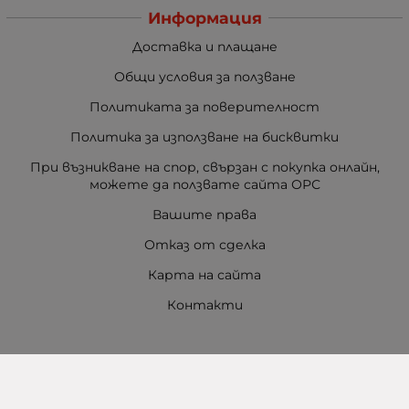
Информация
Доставка и плащане
Общи условия за ползване
Политиката за поверителност
Политика за използване на бисквитки
При възникване на спор, свързан с покупка онлайн,
можете да ползвате сайта ОРС
Вашите права
Отказ от сделка
Карта на сайта
Контакти
Контакти
Баба Марта Бургас
гр. Бургас, ул. Шипка №5