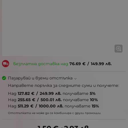
Безплатна доставка над
76.69
€
/
149.99
лв.
Пазарувай и вземи отстъпка
Направете поръчка за следните суми и получете:
Над
127.82
€
/
249.99
лв.
получавате
5%
Над
255.65
€
/
500.01
лв.
получавате
10%
Над
511.29
€
/
1000.00
лв.
получавате
15%
Отстъпката не може да се комбинира с други промоции.