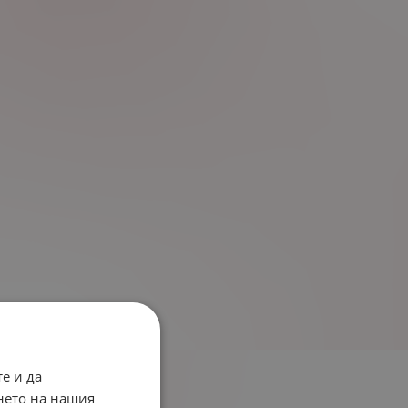
е и да
нето на нашия