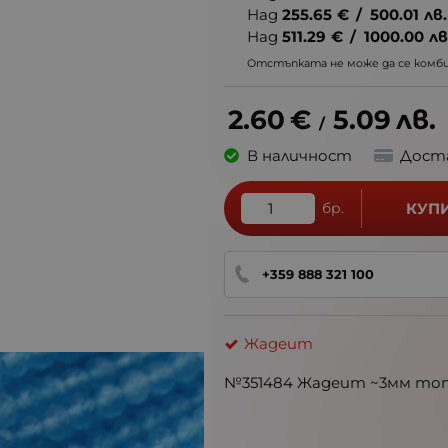
Над
255.65
€
/
500.01
лв.
Над
511.29
€
/
1000.00
лв
Отстъпката не може да се комбин
2.60
€
5.09
лв.
/
В наличност
Дост
бр.
КУП
+359 888 321 100
Жадеит
№351484 Жадеит ~3мм топч