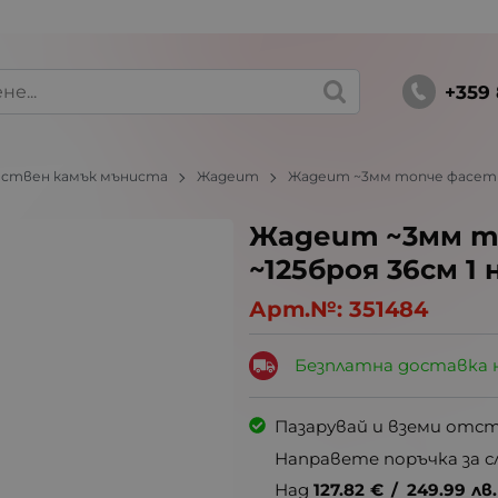
+359 
ствен камък мъниста
Жадеит
Жадеит ~3мм топче фасетира
Жадеит ~3мм т
~125броя 36см 1 
Арт.№:
351484
Безплатна доставка 
Пазарувай и вземи отс
Направете поръчка за с
Над
127.82
€
/
249.99
лв.