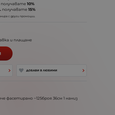
получавате
10%
.
получавате
15%
ира с други промоции.
авка и плащане
И
ДОБАВИ В ЛЮБИМИ
е фасетирано ~125броя 36см 1 наниз