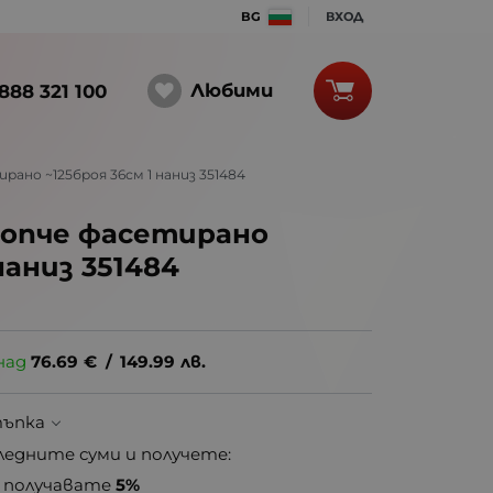
BG
ВХОД
Любими
888 321 100
но ~125броя 36см 1 наниз 351484
опче фасетирано
наниз 351484
над
76.69
€
/
149.99
лв.
тъпка
ледните суми и получете:
получавате
5%