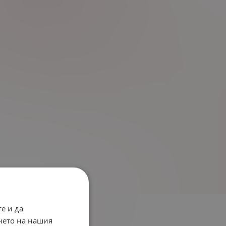
е и да
нето на нашия