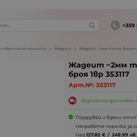
+359 
ствен камък мъниста
Жадеит
Жадеит ~2мм топче фасетир
Жадеит ~2мм т
броя 1вр 353117
Арт.№:
353117
Безплатна доставка 
Пазарувай и вземи отс
Направете поръчка за с
Над
127.82
€
/
249.99
лв.