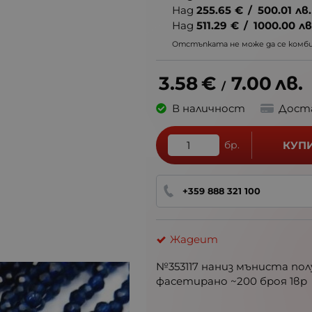
Над
255.65
€
/
500.01
лв.
Над
511.29
€
/
1000.00
лв
Отстъпката не може да се комбин
3.58
€
7.00
лв.
/
В наличност
Дост
бр.
КУП
+359 888 321 100
Жадеит
№353117 наниз мъниста по
фасетирано ~200 броя 1вр