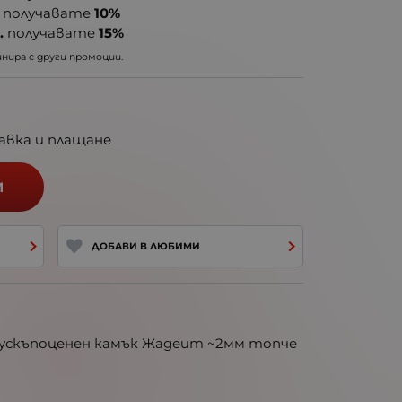
получавате
10%
.
получавате
15%
ира с други промоции.
авка и плащане
И
ДОБАВИ В ЛЮБИМИ
лускъпоценен камък Жадеит ~2мм топче