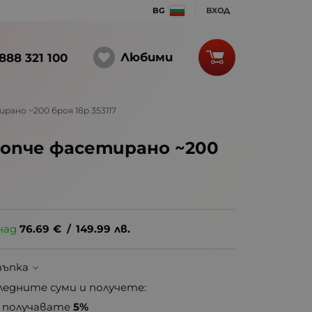
BG
ВХОД
Любими
888 321 100
ано ~200 броя 1вр 353117
опче фасетирано ~200
над
76.69
€
/
149.99
лв.
тъпка
ледните суми и получете:
получавате
5%