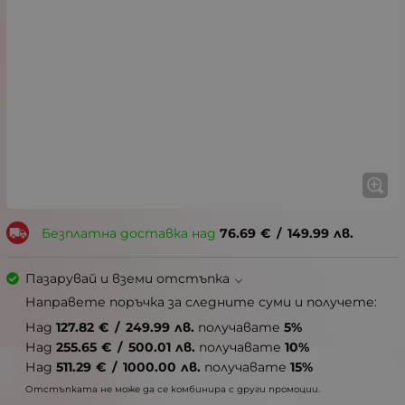
Безплатна доставка над
76.69
€
/
149.99
лв.
Пазарувай и вземи отстъпка
Направете поръчка за следните суми и получете:
Над
127.82
€
/
249.99
лв.
получавате
5%
Над
255.65
€
/
500.01
лв.
получавате
10%
Над
511.29
€
/
1000.00
лв.
получавате
15%
Отстъпката не може да се комбинира с други промоции.