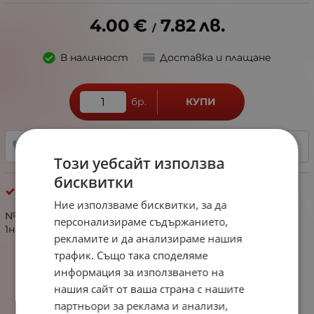
4.00
€
7.82
лв.
/
В наличност
Доставка и плащане
бр.
КУПИ
+359 888 321 100
ДОБАВИ В ЛЮБИМИ
Този уебсайт използва
бисквитки
Хризокола
Ние използваме бисквитки, за да
№353321 Хризокола ~2мм топче фасетирано ~200 броя
персонализираме съдържанието,
1наниз
рекламите и да анализираме нашия
трафик. Също така споделяме
информация за използването на
нашия сайт от ваша страна с нашите
партньори за реклама и анализи,