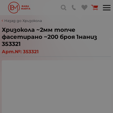
Назад до Хризокола
Хризокола ~2мм топче
фасетирано ~200 броя 1наниз
353321
Арт.№:
353321