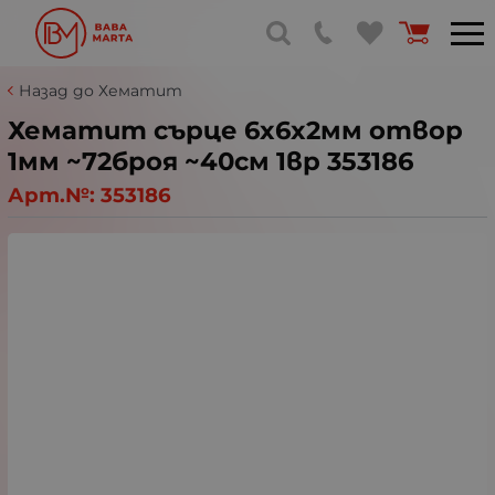
Назад до Хематит
Хематит сърце 6x6x2мм отвор
1мм ~72броя ~40см 1вр 353186
Арт.№:
353186