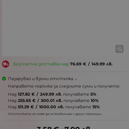
Безплатна доставка над
76.69
€
/
149.99
лв.
Пазарувай и вземи отстъпка
Направете поръчка за следните суми и получете:
Над
127.82
€
/
249.99
лв.
получавате
5%
Над
255.65
€
/
500.01
лв.
получавате
10%
Над
511.29
€
/
1000.00
лв.
получавате
15%
Отстъпката не може да се комбинира с други промоции.