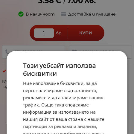
3.58
€
7.00
лв.
/
В наличност
Доставка и плащане
бр.
КУПИ
+359 888 321 100
ДОБАВИ В ЛЮБИМИ
Този уебсайт използва
Хематит
бисквитки
№353186 Хематит сърце 6x6x2мм отвор 1мм ~72броя
Ние използваме бисквитки, за да
~40см 1вр
персонализираме съдържанието,
рекламите и да анализираме нашия
трафик. Също така споделяме
информация за използването на
нашия сайт от ваша страна с нашите
партньори за реклама и анализи,
които може да я комбинират с друга