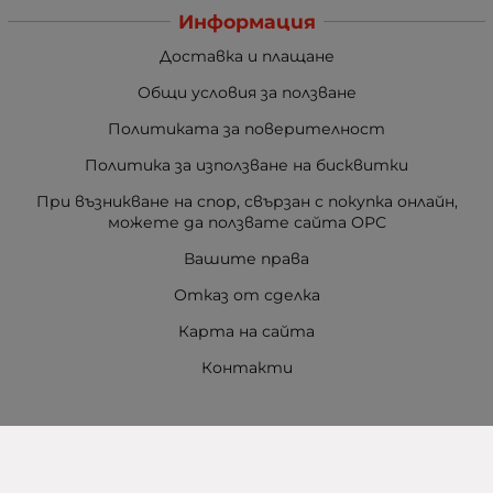
Информация
Доставка и плащане
Общи условия за ползване
Политиката за поверителност
Политика за използване на бисквитки
При възникване на спор, свързан с покупка онлайн,
можете да ползвате сайта ОРС
Вашите права
Отказ от сделка
Карта на сайта
Контакти
Контакти
Баба Марта Бургас
гр. Бургас, ул. Шипка №5