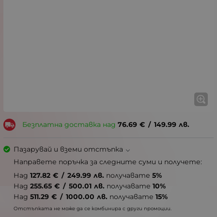
Безплатна доставка над
76.69
€
/
149.99
лв.
Пазарувай и вземи отстъпка
Направете поръчка за следните суми и получете:
Над
127.82
€
/
249.99
лв.
получавате
5%
Над
255.65
€
/
500.01
лв.
получавате
10%
Над
511.29
€
/
1000.00
лв.
получавате
15%
Отстъпката не може да се комбинира с други промоции.