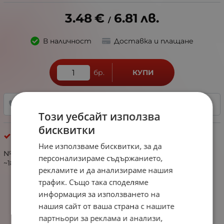
3.48
€
6.81
лв.
/
В наличност
Доставка и плащане
бр.
КУПИ
+359 888 321 100
ДОБАВИ В ЛЮБИМИ
Този уебсайт използва
бисквитки
Хематит
Ние използваме бисквитки, за да
№353142 Хематит куб 2мм немагнитен отвор 1мм
персонализираме съдържанието,
~180броя ~40см 1вр
рекламите и да анализираме нашия
трафик. Също така споделяме
информация за използването на
нашия сайт от ваша страна с нашите
партньори за реклама и анализи,