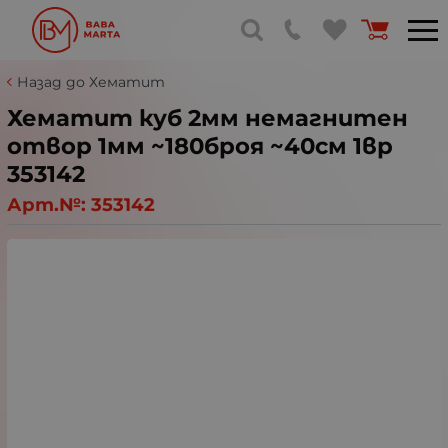
Назад до Хематит
Хематит куб 2мм немагнитен
отвор 1мм ~180броя ~40см 1вр
353142
Арт.№:
353142