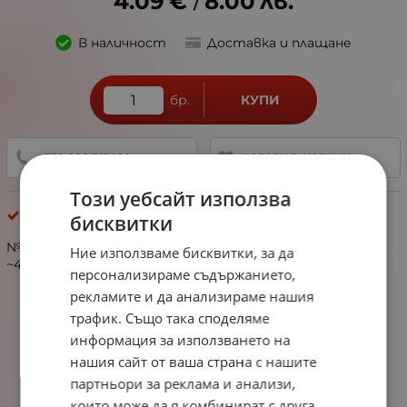
4.09
€
8.00
лв.
/
В наличност
Доставка и плащане
бр.
КУПИ
+359 888 321 100
ДОБАВИ В ЛЮБИМИ
Този уебсайт използва
Хематит
бисквитки
№353196 Хематит диск 3x2мм отвор 0.8мм ~220броя
Ние използваме бисквитки, за да
~40см 1вр
персонализираме съдържанието,
рекламите и да анализираме нашия
трафик. Също така споделяме
информация за използването на
нашия сайт от ваша страна с нашите
партньори за реклама и анализи,
които може да я комбинират с друга