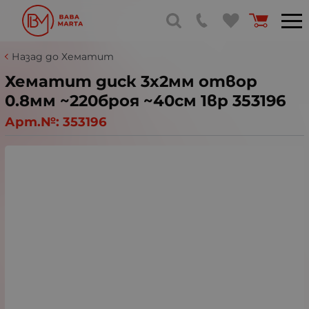
Назад до Хематит
Хематит диск 3x2мм отвор
0.8мм ~220броя ~40см 1вр 353196
Арт.№:
353196