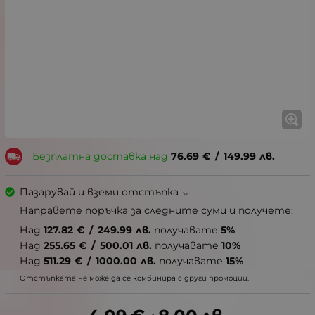
Безплатна доставка над
76.69
€
/
149.99
лв.
Пазарувай и вземи отстъпка
Направете поръчка за следните суми и получете:
Над
127.82
€
/
249.99
лв.
получавате
5%
Над
255.65
€
/
500.01
лв.
получавате
10%
Над
511.29
€
/
1000.00
лв.
получавате
15%
Отстъпката не може да се комбинира с други промоции.