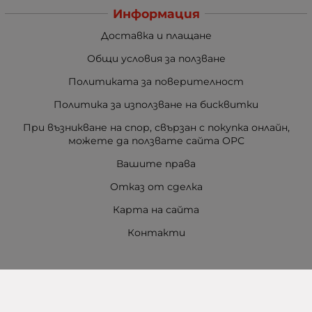
Информация
Доставка и плащане
Общи условия за ползване
Политиката за поверителност
Политика за използване на бисквитки
При възникване на спор, свързан с покупка онлайн,
можете да ползвате сайта ОРС
Вашите права
Отказ от сделка
Карта на сайта
Контакти
Контакти
Баба Марта Бургас
гр. Бургас, ул. Шипка №5