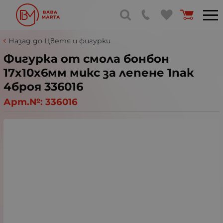
Назад до Цветя и фигурки
Фигурка от смола бонбон
17x10x6мм микс за лепене 1пак
4броя 336016
Арт.№:
336016