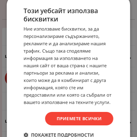
Този уебсайт използва
бисквитки
Избери вариант
Ние използваме бисквитки, за да
персонализираме съдържанието,
1 пак - 40 броя
рекламите и да анализираме нашия
трафик. Също така споделяме
5.62
€
10.99
лв.
/
информация за използването на
нашия сайт от ваша страна с нашите
партньори за реклама и анализи,
бр.
КУПИ
които може да я комбинират с друга
информация, която сте им
предоставили или която са събрали от
1 пак - 4 броя
вашето използване на техните услуги.
ПРИЕМЕТЕ ВСИЧКИ
0.77
€
1.51
лв.
/
ПОКАЖЕТЕ ПОДРОБНОСТИ