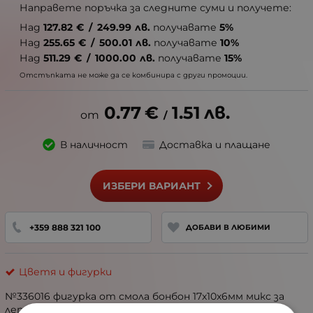
Направете поръчка за следните суми и получете:
Над
127.82
€
/
249.99
лв.
получавате
5%
Над
255.65
€
/
500.01
лв.
получавате
10%
Над
511.29
€
/
1000.00
лв.
получавате
15%
Отстъпката не може да се комбинира с други промоции.
0.77
€
1.51
лв.
/
В наличност
Доставка и плащане
ИЗБЕРИ ВАРИАНТ
+359 888 321 100
ДОБАВИ В ЛЮБИМИ
Цветя и фигурки
№336016 фигурка от смола бонбон 17x10x6мм микс за
лепене 1пак 4броя