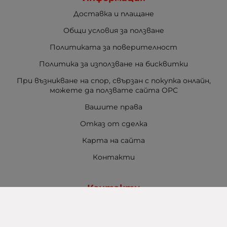
Доставка и плащане
Общи условия за ползване
Политиката за поверителност
Политика за използване на бисквитки
При възникване на спор, свързан с покупка онлайн,
можете да ползвате сайта ОРС
Вашите права
Отказ от сделка
Карта на сайта
Контакти
Контакти
Баба Марта Бургас
гр. Бургас, ул. Шипка №5
+359 888 321 100