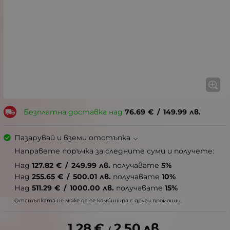
Безплатна доставка над
76.69
€
/
149.99
лв.
Пазарувай и вземи отстъпка
Направете поръчка за следните суми и получете:
Над
127.82
€
/
249.99
лв.
получавате
5%
Над
255.65
€
/
500.01
лв.
получавате
10%
Над
511.29
€
/
1000.00
лв.
получавате
15%
Отстъпката не може да се комбинира с други промоции.
1.28
€
2.50
лв.