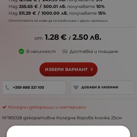
Над
255.65
€
/
500.01
лв.
получавате
10%
Над
511.29
€
/
1000.00
лв.
получавате
15%
Отстъпката не може да се комбинира с други промоции.
1.28
€
2.50
лв.
/
В наличност
Доставка и плащане
ИЗБЕРИ ВАРИАНТ
+359 888 321 100
ДОБАВИ В ЛЮБИМИ
Коледни декорации и материали
№185028 декоративна Коледна борова клонка 25см