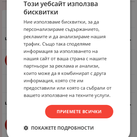
Избери вариант
Този уебсайт използва
бисквитки
1 брой
Ние използваме бисквитки, за да
персонализираме съдържанието,
рекламите и да анализираме нашия
1.28
€
2.50
лв.
/
трафик. Също така споделяме
информация за използването на
нашия сайт от ваша страна с нашите
бр.
КУПИ
партньори за реклама и анализи,
които може да я комбинират с друга
информация, която сте им
1 пак - 12 броя
предоставили или която са събрали от
вашето използване на техните услуги.
11.50
€
22.49
лв.
/
ПРИЕМЕТЕ ВСИЧКИ
бр.
КУПИ
ПОКАЖЕТЕ ПОДРОБНОСТИ