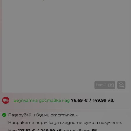
1 от 2
Безплатна доставка над
76.69
€
/
149.99
лв.
Пазарувай и вземи отстъпка
Направете поръчка за следните суми и получете:
Над
127.82
€
/
249.99
лв.
получавате
5%