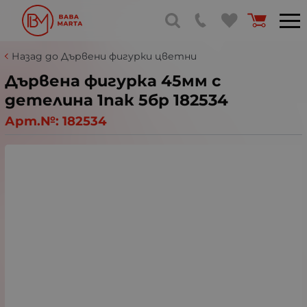
Назад до Дървени фигурки цветни
Дървена фигурка 45мм с
детелина 1пак 5бр 182534
Арт.№:
182534