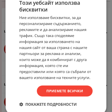
Избери вариант
Този уебсайт използва
бисквитки
1 пак - 50 броя
Ние използваме бисквитки, за да
персонализираме съдържанието,
рекламите и да анализираме нашия
12.27
€
24.00
лв.
/
трафик. Също така споделяме
информация за използването на
нашия сайт от ваша страна с нашите
бр.
КУПИ
партньори за реклама и анализи,
които може да я комбинират с друга
информация, която сте им
1 пак - 5 броя
предоставили или която са събрали от
вашето използване на техните услуги.
1.53
€
2.99
лв.
/
ПРИЕМЕТЕ ВСИЧКИ
бр.
КУПИ
ПОКАЖЕТЕ ПОДРОБНОСТИ