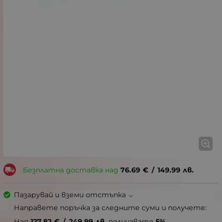
Безплатна доставка над
76.69
€
/
149.99
лв.
Пазарувай и вземи отстъпка
Направете поръчка за следните суми и получете:
Над
127.82
€
/
249.99
лв.
получавате
5%