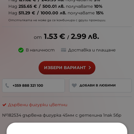
Над
255.65
€
/
500.01
лв.
получавате
10%
Над
511.29
€
/
1000.00
лв.
получавате
15%
Отстъпката не може да се комбинира с други промоции.
1.53
€
2.99
лв.
/
В наличност
Доставка и плащане
ИЗБЕРИ ВАРИАНТ
+359 888 321 100
ДОБАВИ В ЛЮБИМИ
Дървени фигурки цветни
№182534 дървена фигурка 45мм с детелина 1пак 5бр