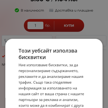
/
В наличност
Доставка и плащане
бр.
КУПИ
+359 888 321 100
ДОБАВИ В ЛЮБИМИ
Този уебсайт използва
бисквитки
Авантюрин
Ние използваме бисквитки, за да
№353161 Авантюрин ~3мм топче ~122броя ~40см 1вр
персонализираме съдържанието,
рекламите и да анализираме нашия
трафик. Също така споделяме
информация за използването на
нашия сайт от ваша страна с нашите
партньори за реклама и анализи,
които може да я комбинират с друга