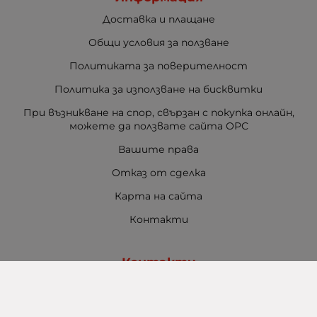
Доставка и плащане
Общи условия за ползване
Политиката за поверителност
Политика за използване на бисквитки
При възникване на спор, свързан с покупка онлайн,
можете да ползвате сайта ОРС
Вашите права
Отказ от сделка
Карта на сайта
Контакти
Контакти
Баба Марта Бургас
гр. Бургас, ул. Шипка №5
+359 888 321 100