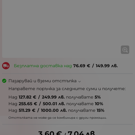
Безплатна доставка над
76.69
€
/
149.99
лв.
Пазарувай и вземи отстъпка
Направете поръчка за следните суми и получете:
Над
127.82
€
/
249.99
лв.
получавате
5%
Над
255.65
€
/
500.01
лв.
получавате
10%
Над
511.29
€
/
1000.00
лв.
получавате
15%
Отстъпката не може да се комбинира с други промоции.
3.60
€
7.04
лв.