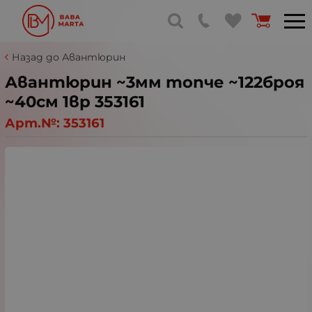
Назад до Авантюрин
Авантюрин ~3мм топче ~122броя
~40см 1вр 353161
Арт.№:
353161